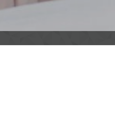
HOTEL AM STADION
Unsere
Zimme