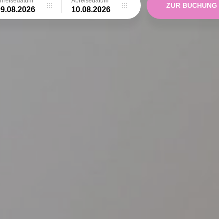
nreisedatum
Abreisedatum
ZUR BUCHUNG